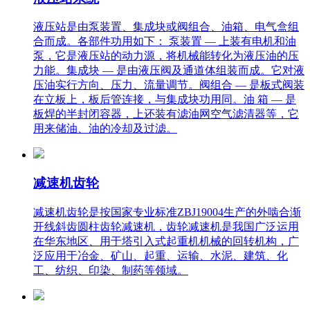
液压站是由泵装置、集成块或阀组合、油箱、电气盒组
合而成。各部件功用如下： 泵装置 — 上装有电机和油
泵，它是液压站的动力源，将机械能转化为液压油的压
力能。集成块 — 是由液压阀及通道体组装而成。它对液
压油实行方向、压力、流量调节。阀组合 — 是板式阀装
在立板上，板后管连接，与集成块功用同。油 箱 — 是
板焊的半封闭容器，上还装有滤油网空气滤清器等，它
用来储油、油的冷却及过滤。
减速机齿轮
减速机齿轮是按国家专业标准ZBJ19004生产的外啮合渐
开线斜齿圆柱齿轮减速机，齿轮减速机是我国广泛运用
在华东地区、用于塔引入式起重机机械的回转机构，广
泛应用于冶金、矿山、起重、运输、水泥、建筑、化
工、纺织、印染、制药等领域。