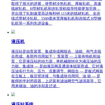
取得了很大的进展，使带材冷热轧机、厚板轧机、高速
线材轧机、H型材轧机和连轧管机组等性能更加完善，
并出现了轧制速度高达每秒钟 115米的线材轧机、全连
续式带材冷轧机、5500毫米宽厚板轧机和连续式 H型钢
轧机等一系列先进设备。
液压机
液压站是由泵装置、集成块或阀组合、油箱、电气盒组
合而成。各部件功用如下： 泵装置 — 上装有电机和油
泵，它是液压站的动力源，将机械能转化为液压油的压
力能。集成块 — 是由液压阀及通道体组装而成。它对液
压油实行方向、压力、流量调节。阀组合 — 是板式阀装
在立板上，板后管连接，与集成块功用同。油 箱 — 是
板焊的半封闭容器，上还装有滤油网空气滤清器等，它
用来储油、油的冷却及过滤。
液压站系统