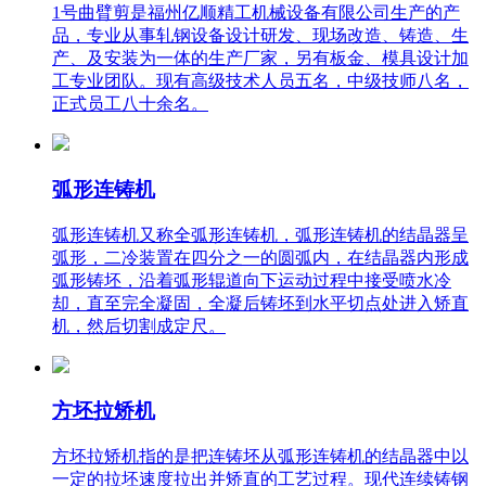
1号曲臂剪是福州亿顺精工机械设备有限公司生产的产
品，专业从事轧钢设备设计研发、现场改造、铸造、生
产、及安装为一体的生产厂家，另有板金、模具设计加
工专业团队。现有高级技术人员五名，中级技师八名，
正式员工八十余名。
弧形连铸机
弧形连铸机又称全弧形连铸机，弧形连铸机的结晶器呈
弧形，二冷装置在四分之一的圆弧内，在结晶器内形成
弧形铸坯，沿着弧形辊道向下运动过程中接受喷水冷
却，直至完全凝固，全凝后铸坯到水平切点处进入矫直
机，然后切割成定尺。
方坯拉矫机
方坯拉矫机指的是把连铸坯从弧形连铸机的结晶器中以
一定的拉坯速度拉出并矫直的工艺过程。现代连续铸钢