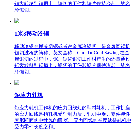
锯齿转移到锯屑上，锯切的工件和锯片保持冷却，故名
冷锯切。
1米8移动冷锯
移动冷锯金属冷切锯或者说金属冷锯切，是金属圆锯机
锯切过程的简称。英文全称：Circular Cold Sawing 在金
属锯切的过程中，锯片锯齿锯切工件时产生的热量通过
锯齿转移到锯屑上，锯切的工件和锯片保持冷却，故名
冷锯切。
短应力轧机
短应力轧机工作机的应力回线短的型材轧机，工作机座
的应力回线是指轧机受轧制力后，轧机中受力零件弹性
变形断面的中性线的联 线，应力回线的长度就是轧机中
受力零件长度之和。