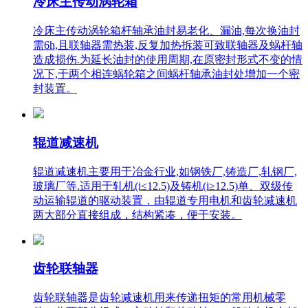
冷床主传动涡轮箱
冷床主传动涡轮箱杆轴承油封易老化、漏油,每次换油封
需6h,且联轴器需热装,反复加热拆装可致联轴器及蜗杆轴
造成损伤.为延长油封的使用周期,在原密封形式不变的情
况下,于两个相连蜗轮箱之间蜗杆轴承油封处增加一个密
封装置。
辊道减速机
辊道减速机主要用于冶金行业,如钢铁厂,铸造厂,轧钢厂,
玻璃厂等.适用于轧机(i≤12.5)及铸机(i≥12.5)单、双级传
动运输辊道的驱动装置，由辊道专用电机和齿轮减速机
两大部分直接组成，结构紧凑，便于安装。
齿轮联轴器
齿轮联轴器是齿轮减速机用来传递扭矩的常用机械零