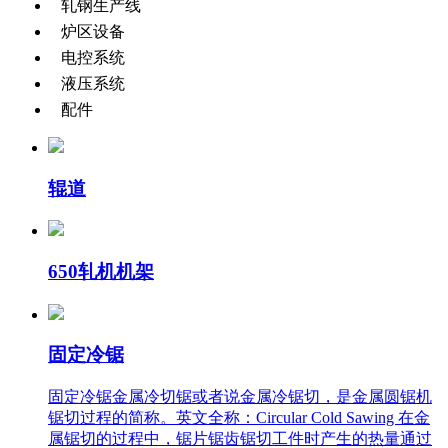
轧钢生产线
炉区设备
电控系统
液压系统
配件
辊道
650轧机机架
固定冷锯
固定冷锯金属冷切锯或者说金属冷锯切，是金属圆锯机
锯切过程的简称。英文全称：Circular Cold Sawing 在金
属锯切的过程中，锯片锯齿锯切工件时产生的热量通过