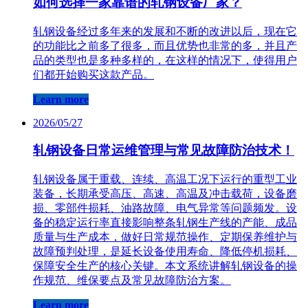
如何选择一家靠谱的轧钢设备厂家？
轧钢设备经过多年来的发展和不断的改进以后，现在它
的功能比之前多了很多，而且优势也非常的多，并且产
品的类型也是多种多样的，在这样的情况下，使得用户
们都开始购买这款产品。
Learn more
2026/05/27
轧钢设备日常运维管理与常见故障防治技术！
轧钢设备属于重载、连续、高温工况下运行的重型工业
装备，长期承受高压、高速、高温及冲击载荷，设备磨
损、零部件损耗、油路故障、电气异常等问题频发。设
备的稳定运行率直接影响整条轧钢生产线的产能、成品
质量与生产成本，做好日常规范操作、定期保养维护与
故障预判处理，是延长设备使用寿命、降低停机损耗、
保障安全生产的核心关键。本文系统讲解轧钢设备的操
作规范、维保要点及常见故障防治方案。
Learn more