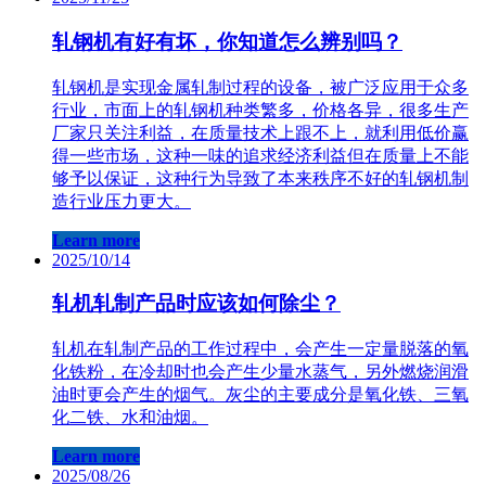
轧钢机有好有坏，你知道怎么辨别吗？
轧钢​机是实现金属轧制过程的设备，被广泛应用于众多
行业，市面上的轧钢机种类繁多，价格各异，很多生产
厂家只关注利益，在质量技术上跟不上，就利用低价赢
得一些市场，这种一味的追求经济利益但在质量上不能
够予以保证，这种行为导致了本来秩序不好的轧钢机制
造行业压力更大。
Learn more
2025/10/14
轧​机轧制产品时应该如何除尘？
轧​机在轧制产品的工作过程中，会产生一定量脱落的氧
化铁粉，在冷却时也会产生少量水蒸气，另外燃烧润滑
油时更会产生的烟气。灰尘的主要成分是氧化铁、三氧
化二铁、水和油烟。
Learn more
2025/08/26