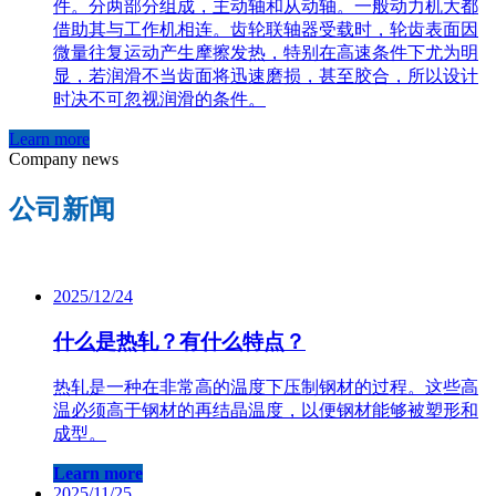
件。分两部分组成，主动轴和从动轴。一般动力机大都
借助其与工作机相连。齿轮联轴器受载时，轮齿表面因
微量往复运动产生摩擦发热，特别在高速条件下尤为明
显，若润滑不当齿面将迅速磨损，甚至胶合，所以设计
时决不可忽视润滑的条件。
Learn more
Company news
公司新闻
2025/12/24
什么是热轧？有什么特点？
热轧是一种在非常高的温度下压制钢材的过程。这些高
温必须高于钢材的再结晶温度，以便钢材能够被塑形和
成型。
Learn more
2025/11/25