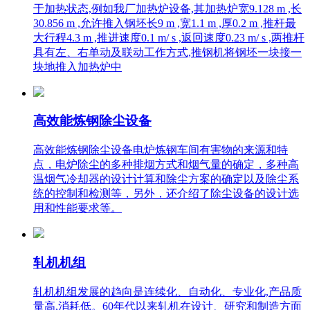
于加热状态,例如我厂加热炉设备,其加热炉宽9.128 m ,长
30.856 m ,允许推入钢坯长9 m ,宽1.1 m ,厚0.2 m ,推杆最
大行程4.3 m ,推进速度0.1 m/ s ,返回速度0.23 m/ s ,两推杆
具有左、右单动及联动工作方式,推钢机将钢坯一块接一
块地推入加热炉中
高效能炼钢除尘设备
高效能炼钢除尘设备电炉炼钢车间有害物的来源和特
点，电炉除尘的多种排烟方式和烟气量的确定，多种高
温烟气冷却器的设计计算和除尘方案的确定以及除尘系
统的控制和检测等，另外，还介绍了除尘设备的设计选
用和性能要求等。
轧机机组
轧机机组发展的趋向是连续化、自动化、专业化,产品质
量高,消耗低。60年代以来轧机在设计、研究和制造方面