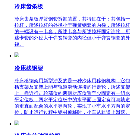
冷床齿条板
冷床齿条板弹簧钢套拆卸装置，其特征在于：其包括一
拉杆，所述拉杆的外径小于弹簧钢套的内径，所述拉杆
的一端设有一卡套，所述卡套与所述拉杆固定连接，所
述卡套的外径大于弹簧钢套的内径但小于弹簧钢套的外
径。
冷床移钢架
冷床移钢架用新型涉及的是一种冷床用移钢机构，它包
括支架及支架上能与轨道滑动连接的行走轮，所述支架
上、靠近行走轮部位的两侧对应位置至少固定有一组水
平定位板，两水平定位板中的水平面上固定有可与轨道
的垂直面配合的水平导向轮，实现了小车水平方向的定
位，防止运行过程中钢材偏移时，小车从轨道上滑落。