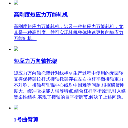
高刚度短应力万能轧机
高刚度短应力万能轧机，涉及一种短应力万能轧机，尤
其是一种高刚度、并可实现轧机整体快速更换的短应力
万能轧机。
短应力万向轴托架
短应力万向轴托架针对线棒材生产过程中使用的无回转
支撑保持架拉杆式接轴托架存在左右拉杆平衡接轴重力
不对称、接轴与轧辊中心线对中困难等问题,根据碟簧刚
度大、缓冲吸振能力强等特点,结合杠杆平衡原理,引入碟
簧柔性结构,实现了接轴的自平衡调节,解决了上述问题。
1号曲臂剪