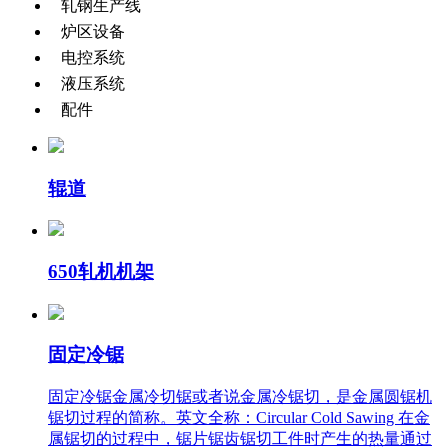
轧钢生产线
炉区设备
电控系统
液压系统
配件
辊道
650轧机机架
固定冷锯
固定冷锯金属冷切锯或者说金属冷锯切，是金属圆锯机
锯切过程的简称。英文全称：Circular Cold Sawing 在金
属锯切的过程中，锯片锯齿锯切工件时产生的热量通过