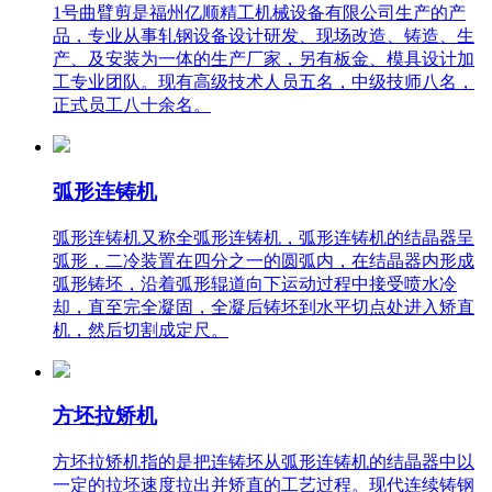
1号曲臂剪是福州亿顺精工机械设备有限公司生产的产
品，专业从事轧钢设备设计研发、现场改造、铸造、生
产、及安装为一体的生产厂家，另有板金、模具设计加
工专业团队。现有高级技术人员五名，中级技师八名，
正式员工八十余名。
弧形连铸机
弧形连铸机又称全弧形连铸机，弧形连铸机的结晶器呈
弧形，二冷装置在四分之一的圆弧内，在结晶器内形成
弧形铸坯，沿着弧形辊道向下运动过程中接受喷水冷
却，直至完全凝固，全凝后铸坯到水平切点处进入矫直
机，然后切割成定尺。
方坯拉矫机
方坯拉矫机指的是把连铸坯从弧形连铸机的结晶器中以
一定的拉坯速度拉出并矫直的工艺过程。现代连续铸钢