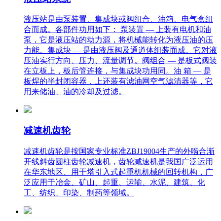
液压站是由泵装置、集成块或阀组合、油箱、电气盒组
合而成。各部件功用如下： 泵装置 — 上装有电机和油
泵，它是液压站的动力源，将机械能转化为液压油的压
力能。集成块 — 是由液压阀及通道体组装而成。它对液
压油实行方向、压力、流量调节。阀组合 — 是板式阀装
在立板上，板后管连接，与集成块功用同。油 箱 — 是
板焊的半封闭容器，上还装有滤油网空气滤清器等，它
用来储油、油的冷却及过滤。
减速机齿轮
减速机齿轮是按国家专业标准ZBJ19004生产的外啮合渐
开线斜齿圆柱齿轮减速机，齿轮减速机是我国广泛运用
在华东地区、用于塔引入式起重机机械的回转机构，广
泛应用于冶金、矿山、起重、运输、水泥、建筑、化
工、纺织、印染、制药等领域。