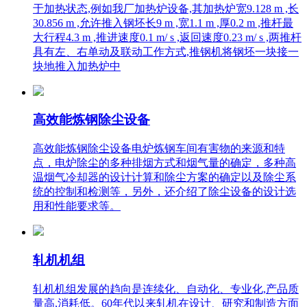
于加热状态,例如我厂加热炉设备,其加热炉宽9.128 m ,长
30.856 m ,允许推入钢坯长9 m ,宽1.1 m ,厚0.2 m ,推杆最
大行程4.3 m ,推进速度0.1 m/ s ,返回速度0.23 m/ s ,两推杆
具有左、右单动及联动工作方式,推钢机将钢坯一块接一
块地推入加热炉中
高效能炼钢除尘设备
高效能炼钢除尘设备电炉炼钢车间有害物的来源和特
点，电炉除尘的多种排烟方式和烟气量的确定，多种高
温烟气冷却器的设计计算和除尘方案的确定以及除尘系
统的控制和检测等，另外，还介绍了除尘设备的设计选
用和性能要求等。
轧机机组
轧机机组发展的趋向是连续化、自动化、专业化,产品质
量高,消耗低。60年代以来轧机在设计、研究和制造方面