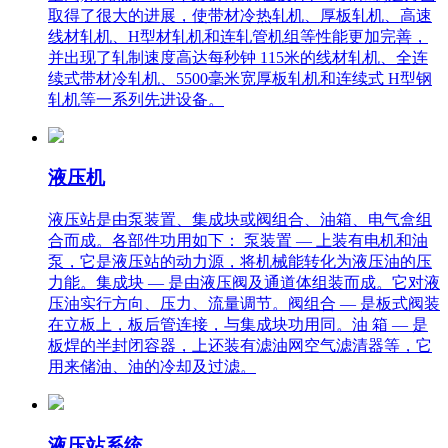
取得了很大的进展，使带材冷热轧机、厚板轧机、高速
线材轧机、H型材轧机和连轧管机组等性能更加完善，
并出现了轧制速度高达每秒钟 115米的线材轧机、全连
续式带材冷轧机、5500毫米宽厚板轧机和连续式 H型钢
轧机等一系列先进设备。
液压机
液压站是由泵装置、集成块或阀组合、油箱、电气盒组
合而成。各部件功用如下： 泵装置 — 上装有电机和油
泵，它是液压站的动力源，将机械能转化为液压油的压
力能。集成块 — 是由液压阀及通道体组装而成。它对液
压油实行方向、压力、流量调节。阀组合 — 是板式阀装
在立板上，板后管连接，与集成块功用同。油 箱 — 是
板焊的半封闭容器，上还装有滤油网空气滤清器等，它
用来储油、油的冷却及过滤。
液压站系统