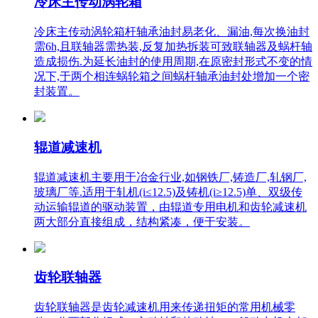
冷床主传动涡轮箱
冷床主传动涡轮箱杆轴承油封易老化、漏油,每次换油封
需6h,且联轴器需热装,反复加热拆装可致联轴器及蜗杆轴
造成损伤.为延长油封的使用周期,在原密封形式不变的情
况下,于两个相连蜗轮箱之间蜗杆轴承油封处增加一个密
封装置。
辊道减速机
辊道减速机主要用于冶金行业,如钢铁厂,铸造厂,轧钢厂,
玻璃厂等.适用于轧机(i≤12.5)及铸机(i≥12.5)单、双级传
动运输辊道的驱动装置，由辊道专用电机和齿轮减速机
两大部分直接组成，结构紧凑，便于安装。
齿轮联轴器
齿轮联轴器是齿轮减速机用来传递扭矩的常用机械零