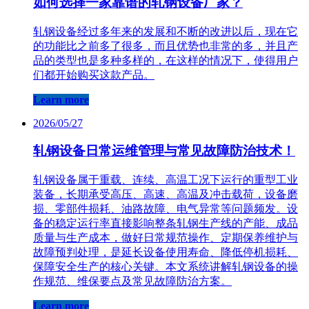
如何选择一家靠谱的轧钢设备厂家？
轧钢设备经过多年来的发展和不断的改进以后，现在它
的功能比之前多了很多，而且优势也非常的多，并且产
品的类型也是多种多样的，在这样的情况下，使得用户
们都开始购买这款产品。
Learn more
2026/05/27
轧钢设备日常运维管理与常见故障防治技术！
轧钢设备属于重载、连续、高温工况下运行的重型工业
装备，长期承受高压、高速、高温及冲击载荷，设备磨
损、零部件损耗、油路故障、电气异常等问题频发。设
备的稳定运行率直接影响整条轧钢生产线的产能、成品
质量与生产成本，做好日常规范操作、定期保养维护与
故障预判处理，是延长设备使用寿命、降低停机损耗、
保障安全生产的核心关键。本文系统讲解轧钢设备的操
作规范、维保要点及常见故障防治方案。
Learn more