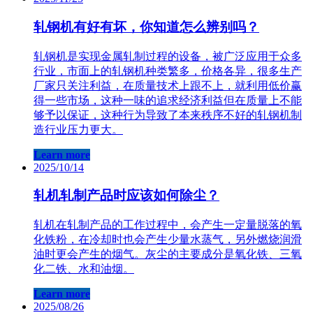
轧钢机有好有坏，你知道怎么辨别吗？
轧钢​机是实现金属轧制过程的设备，被广泛应用于众多
行业，市面上的轧钢机种类繁多，价格各异，很多生产
厂家只关注利益，在质量技术上跟不上，就利用低价赢
得一些市场，这种一味的追求经济利益但在质量上不能
够予以保证，这种行为导致了本来秩序不好的轧钢机制
造行业压力更大。
Learn more
2025/10/14
轧​机轧制产品时应该如何除尘？
轧​机在轧制产品的工作过程中，会产生一定量脱落的氧
化铁粉，在冷却时也会产生少量水蒸气，另外燃烧润滑
油时更会产生的烟气。灰尘的主要成分是氧化铁、三氧
化二铁、水和油烟。
Learn more
2025/08/26