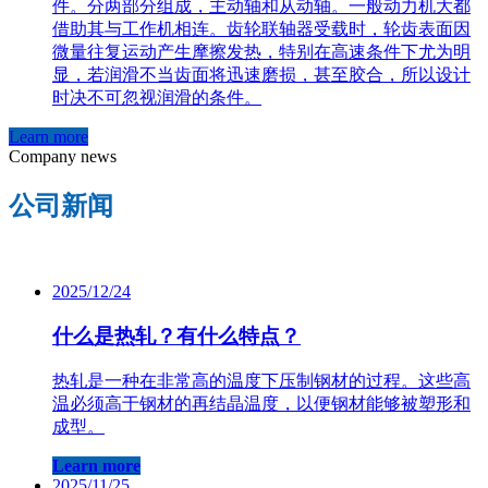
件。分两部分组成，主动轴和从动轴。一般动力机大都
借助其与工作机相连。齿轮联轴器受载时，轮齿表面因
微量往复运动产生摩擦发热，特别在高速条件下尤为明
显，若润滑不当齿面将迅速磨损，甚至胶合，所以设计
时决不可忽视润滑的条件。
Learn more
Company news
公司新闻
2025/12/24
什么是热轧？有什么特点？
热轧是一种在非常高的温度下压制钢材的过程。这些高
温必须高于钢材的再结晶温度，以便钢材能够被塑形和
成型。
Learn more
2025/11/25