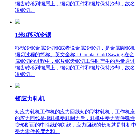
锯齿转移到锯屑上，锯切的工件和锯片保持冷却，故名
冷锯切。
1米8移动冷锯
移动冷锯金属冷切锯或者说金属冷锯切，是金属圆锯机
锯切过程的简称。英文全称：Circular Cold Sawing 在金
属锯切的过程中，锯片锯齿锯切工件时产生的热量通过
锯齿转移到锯屑上，锯切的工件和锯片保持冷却，故名
冷锯切。
短应力轧机
短应力轧机工作机的应力回线短的型材轧机，工作机座
的应力回线是指轧机受轧制力后，轧机中受力零件弹性
变形断面的中性线的联 线，应力回线的长度就是轧机中
受力零件长度之和。