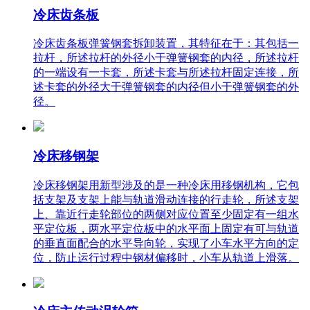
冷床齿条板
冷床齿条板弹簧钢套拆卸装置，其特征在于：其包括一
拉杆，所述拉杆的外径小于弹簧钢套的内径，所述拉杆
的一端设有一卡套，所述卡套与所述拉杆固定连接，所
述卡套的外径大于弹簧钢套的内径但小于弹簧钢套的外
径。
冷床移钢架
冷床移钢架用新型涉及的是一种冷床用移钢机构，它包
括支架及支架上能与轨道滑动连接的行走轮，所述支架
上、靠近行走轮部位的两侧对应位置至少固定有一组水
平定位板，两水平定位板中的水平面上固定有可与轨道
的垂直面配合的水平导向轮，实现了小车水平方向的定
位，防止运行过程中钢材偏移时，小车从轨道上滑落。