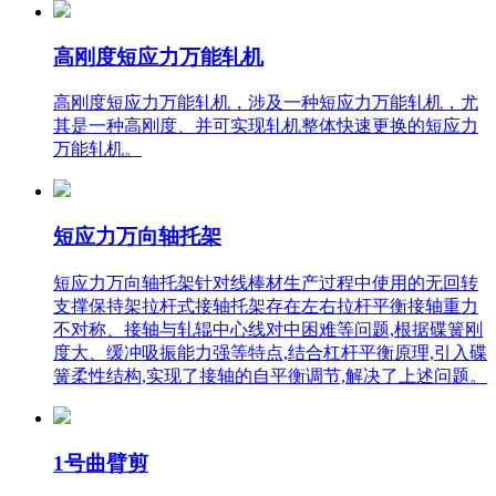
高刚度短应力万能轧机
高刚度短应力万能轧机，涉及一种短应力万能轧机，尤
其是一种高刚度、并可实现轧机整体快速更换的短应力
万能轧机。
短应力万向轴托架
短应力万向轴托架针对线棒材生产过程中使用的无回转
支撑保持架拉杆式接轴托架存在左右拉杆平衡接轴重力
不对称、接轴与轧辊中心线对中困难等问题,根据碟簧刚
度大、缓冲吸振能力强等特点,结合杠杆平衡原理,引入碟
簧柔性结构,实现了接轴的自平衡调节,解决了上述问题。
1号曲臂剪