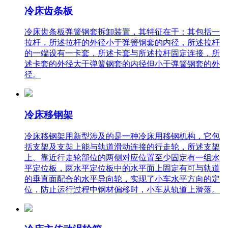
冷床齿条板
冷床齿条板弹簧钢套拆卸装置，其特征在于：其包括一
拉杆，所述拉杆的外径小于弹簧钢套的内径，所述拉杆
的一端设有一卡套，所述卡套与所述拉杆固定连接，所
述卡套的外径大于弹簧钢套的内径但小于弹簧钢套的外
径。
冷床移钢架
冷床移钢架用新型涉及的是一种冷床用移钢机构，它包
括支架及支架上能与轨道滑动连接的行走轮，所述支架
上、靠近行走轮部位的两侧对应位置至少固定有一组水
平定位板，两水平定位板中的水平面上固定有可与轨道
的垂直面配合的水平导向轮，实现了小车水平方向的定
位，防止运行过程中钢材偏移时，小车从轨道上滑落。