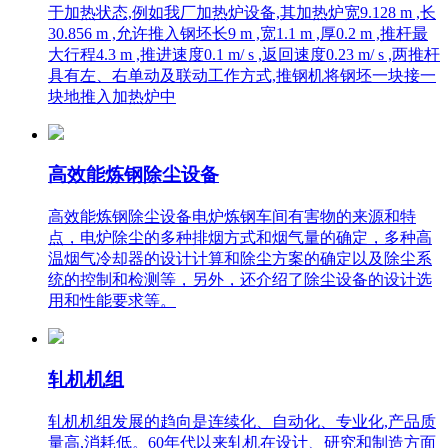
于加热状态,例如我厂加热炉设备,其加热炉宽9.128 m ,长
30.856 m ,允许推入钢坯长9 m ,宽1.1 m ,厚0.2 m ,推杆最
大行程4.3 m ,推进速度0.1 m/ s ,返回速度0.23 m/ s ,两推杆
具有左、右单动及联动工作方式,推钢机将钢坯一块接一
块地推入加热炉中
高效能炼钢除尘设备
高效能炼钢除尘设备电炉炼钢车间有害物的来源和特
点，电炉除尘的多种排烟方式和烟气量的确定，多种高
温烟气冷却器的设计计算和除尘方案的确定以及除尘系
统的控制和检测等，另外，还介绍了除尘设备的设计选
用和性能要求等。
轧机机组
轧机机组发展的趋向是连续化、自动化、专业化,产品质
量高,消耗低。60年代以来轧机在设计、研究和制造方面