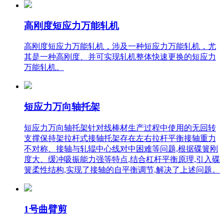
高刚度短应力万能轧机
高刚度短应力万能轧机，涉及一种短应力万能轧机，尤
其是一种高刚度、并可实现轧机整体快速更换的短应力
万能轧机。
短应力万向轴托架
短应力万向轴托架针对线棒材生产过程中使用的无回转
支撑保持架拉杆式接轴托架存在左右拉杆平衡接轴重力
不对称、接轴与轧辊中心线对中困难等问题,根据碟簧刚
度大、缓冲吸振能力强等特点,结合杠杆平衡原理,引入碟
簧柔性结构,实现了接轴的自平衡调节,解决了上述问题。
1号曲臂剪