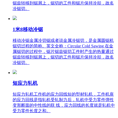
锯齿转移到锯屑上，锯切的工件和锯片保持冷却，故名
冷锯切。
1米8移动冷锯
移动冷锯金属冷切锯或者说金属冷锯切，是金属圆锯机
锯切过程的简称。英文全称：Circular Cold Sawing 在金
属锯切的过程中，锯片锯齿锯切工件时产生的热量通过
锯齿转移到锯屑上，锯切的工件和锯片保持冷却，故名
冷锯切。
短应力轧机
短应力轧机工作机的应力回线短的型材轧机，工作机座
的应力回线是指轧机受轧制力后，轧机中受力零件弹性
变形断面的中性线的联 线，应力回线的长度就是轧机中
受力零件长度之和。