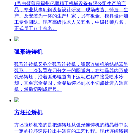
1号曲臂剪是福州亿顺精工机械设备有限公司生产的产
品，专业从事轧钢设备设计研发、现场改造、铸造、生
产、及安装为一体的生产厂家，另有板金、模具设计加
工专业团队。现有高级技术人员五名，中级技师八名，
正式员工八十余名。
弧形连铸机
弧形连铸机又称全弧形连铸机，弧形连铸机的结晶器呈
弧形，二冷装置在四分之一的圆弧内，在结晶器内形成
弧形铸坯，沿着弧形辊道向下运动过程中接受喷水冷
却，直至完全凝固，全凝后铸坯到水平切点处进入矫直
机，然后切割成定尺。
方坯拉矫机
方坯拉矫机指的是把连铸坯从弧形连铸机的结晶器中以
一定的拉坯速度拉出并矫直的工艺过程。现代连续铸钢