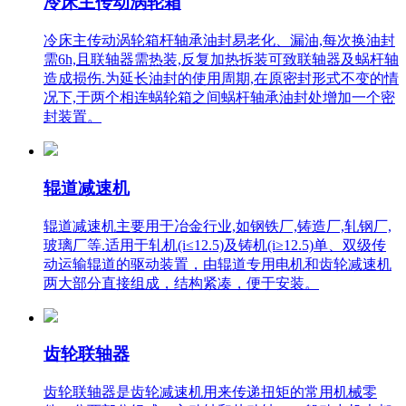
冷床主传动涡轮箱
冷床主传动涡轮箱杆轴承油封易老化、漏油,每次换油封
需6h,且联轴器需热装,反复加热拆装可致联轴器及蜗杆轴
造成损伤.为延长油封的使用周期,在原密封形式不变的情
况下,于两个相连蜗轮箱之间蜗杆轴承油封处增加一个密
封装置。
辊道减速机
辊道减速机主要用于冶金行业,如钢铁厂,铸造厂,轧钢厂,
玻璃厂等.适用于轧机(i≤12.5)及铸机(i≥12.5)单、双级传
动运输辊道的驱动装置，由辊道专用电机和齿轮减速机
两大部分直接组成，结构紧凑，便于安装。
齿轮联轴器
齿轮联轴器是齿轮减速机用来传递扭矩的常用机械零