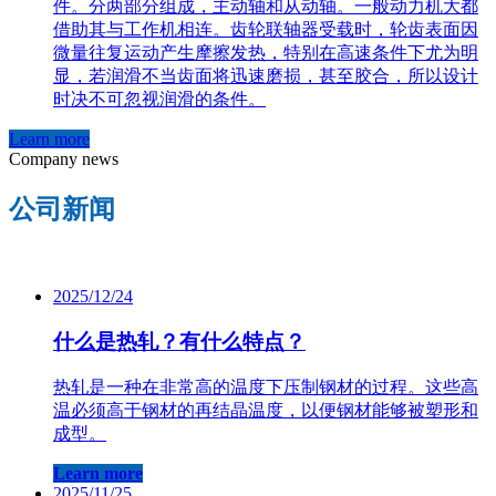
件。分两部分组成，主动轴和从动轴。一般动力机大都
借助其与工作机相连。齿轮联轴器受载时，轮齿表面因
微量往复运动产生摩擦发热，特别在高速条件下尤为明
显，若润滑不当齿面将迅速磨损，甚至胶合，所以设计
时决不可忽视润滑的条件。
Learn more
Company news
公司新闻
2025/12/24
什么是热轧？有什么特点？
热轧是一种在非常高的温度下压制钢材的过程。这些高
温必须高于钢材的再结晶温度，以便钢材能够被塑形和
成型。
Learn more
2025/11/25