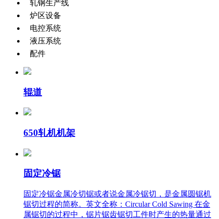
轧钢生产线
炉区设备
电控系统
液压系统
配件
辊道
650轧机机架
固定冷锯
固定冷锯金属冷切锯或者说金属冷锯切，是金属圆锯机
锯切过程的简称。英文全称：Circular Cold Sawing 在金
属锯切的过程中，锯片锯齿锯切工件时产生的热量通过