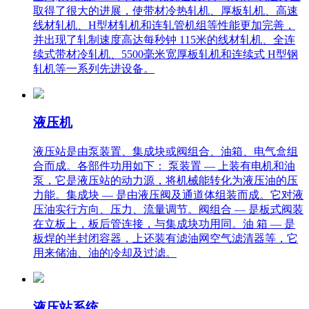
取得了很大的进展，使带材冷热轧机、厚板轧机、高速
线材轧机、H型材轧机和连轧管机组等性能更加完善，
并出现了轧制速度高达每秒钟 115米的线材轧机、全连
续式带材冷轧机、5500毫米宽厚板轧机和连续式 H型钢
轧机等一系列先进设备。
液压机
液压站是由泵装置、集成块或阀组合、油箱、电气盒组
合而成。各部件功用如下： 泵装置 — 上装有电机和油
泵，它是液压站的动力源，将机械能转化为液压油的压
力能。集成块 — 是由液压阀及通道体组装而成。它对液
压油实行方向、压力、流量调节。阀组合 — 是板式阀装
在立板上，板后管连接，与集成块功用同。油 箱 — 是
板焊的半封闭容器，上还装有滤油网空气滤清器等，它
用来储油、油的冷却及过滤。
液压站系统