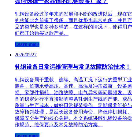
如何选择一家靠谱的轧钢设备厂家？
轧钢设备经过多年来的发展和不断的改进以后，现在它
的功能比之前多了很多，而且优势也非常的多，并且产
品的类型也是多种多样的，在这样的情况下，使得用户
们都开始购买这款产品。
Learn more
2026/05/27
轧钢设备日常运维管理与常见故障防治技术！
轧钢设备属于重载、连续、高温工况下运行的重型工业
装备，长期承受高压、高速、高温及冲击载荷，设备磨
损、零部件损耗、油路故障、电气异常等问题频发。设
备的稳定运行率直接影响整条轧钢生产线的产能、成品
质量与生产成本，做好日常规范操作、定期保养维护与
故障预判处理，是延长设备使用寿命、降低停机损耗、
保障安全生产的核心关键。本文系统讲解轧钢设备的操
作规范、维保要点及常见故障防治方案。
Learn more