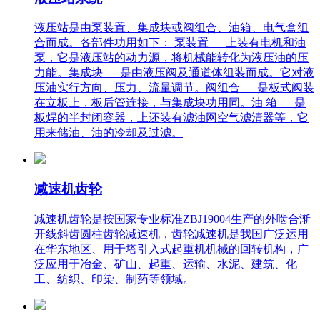
液压站是由泵装置、集成块或阀组合、油箱、电气盒组
合而成。各部件功用如下： 泵装置 — 上装有电机和油
泵，它是液压站的动力源，将机械能转化为液压油的压
力能。集成块 — 是由液压阀及通道体组装而成。它对液
压油实行方向、压力、流量调节。阀组合 — 是板式阀装
在立板上，板后管连接，与集成块功用同。油 箱 — 是
板焊的半封闭容器，上还装有滤油网空气滤清器等，它
用来储油、油的冷却及过滤。
减速机齿轮
减速机齿轮是按国家专业标准ZBJ19004生产的外啮合渐
开线斜齿圆柱齿轮减速机，齿轮减速机是我国广泛运用
在华东地区、用于塔引入式起重机机械的回转机构，广
泛应用于冶金、矿山、起重、运输、水泥、建筑、化
工、纺织、印染、制药等领域。