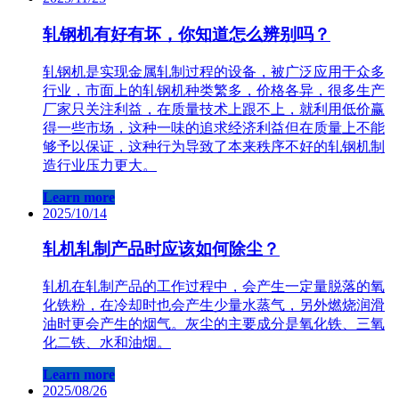
轧钢机有好有坏，你知道怎么辨别吗？
轧钢​机是实现金属轧制过程的设备，被广泛应用于众多
行业，市面上的轧钢机种类繁多，价格各异，很多生产
厂家只关注利益，在质量技术上跟不上，就利用低价赢
得一些市场，这种一味的追求经济利益但在质量上不能
够予以保证，这种行为导致了本来秩序不好的轧钢机制
造行业压力更大。
Learn more
2025/10/14
轧​机轧制产品时应该如何除尘？
轧​机在轧制产品的工作过程中，会产生一定量脱落的氧
化铁粉，在冷却时也会产生少量水蒸气，另外燃烧润滑
油时更会产生的烟气。灰尘的主要成分是氧化铁、三氧
化二铁、水和油烟。
Learn more
2025/08/26