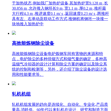
于加热状态,例如我厂加热炉设备,其加热炉宽9.128 m ,长
30.856 m ,允许推入钢坯长9 m ,宽1.1 m ,厚0.2 m ,推杆最
大行程4.3 m ,推进速度0.1 m/ s ,返回速度0.23 m/ s ,两推杆
具有左、右单动及联动工作方式,推钢机将钢坯一块接一
块地推入加热炉中
高效能炼钢除尘设备
高效能炼钢除尘设备电炉炼钢车间有害物的来源和特
点，电炉除尘的多种排烟方式和烟气量的确定，多种高
温烟气冷却器的设计计算和除尘方案的确定以及除尘系
统的控制和检测等，另外，还介绍了除尘设备的设计选
用和性能要求等。
轧机机组
轧机机组发展的趋向是连续化、自动化、专业化,产品质
量高,消耗低。60年代以来轧机在设计、研究和制造方面