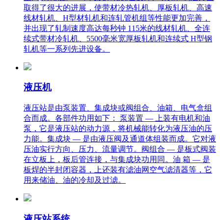
取得了很大的进展，使带材冷热轧机、厚板轧机、高速
线材轧机、H型材轧机和连轧管机组等性能更加完善，
并出现了轧制速度高达每秒钟 115米的线材轧机、全连
续式带材冷轧机、5500毫米宽厚板轧机和连续式 H型钢
轧机等一系列先进设备。
液压机
液压站是由泵装置、集成块或阀组合、油箱、电气盒组
合而成。各部件功用如下： 泵装置 — 上装有电机和油
泵，它是液压站的动力源，将机械能转化为液压油的压
力能。集成块 — 是由液压阀及通道体组装而成。它对液
压油实行方向、压力、流量调节。阀组合 — 是板式阀装
在立板上，板后管连接，与集成块功用同。油 箱 — 是
板焊的半封闭容器，上还装有滤油网空气滤清器等，它
用来储油、油的冷却及过滤。
液压站系统