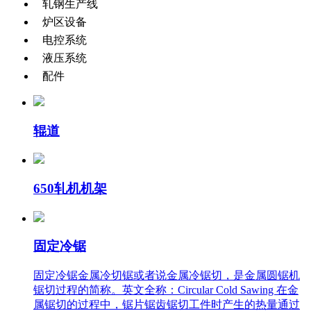
轧钢生产线
炉区设备
电控系统
液压系统
配件
辊道
650轧机机架
固定冷锯
固定冷锯金属冷切锯或者说金属冷锯切，是金属圆锯机
锯切过程的简称。英文全称：Circular Cold Sawing 在金
属锯切的过程中，锯片锯齿锯切工件时产生的热量通过