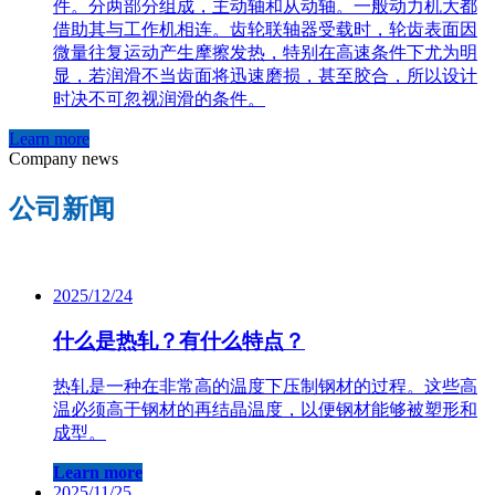
件。分两部分组成，主动轴和从动轴。一般动力机大都
借助其与工作机相连。齿轮联轴器受载时，轮齿表面因
微量往复运动产生摩擦发热，特别在高速条件下尤为明
显，若润滑不当齿面将迅速磨损，甚至胶合，所以设计
时决不可忽视润滑的条件。
Learn more
Company news
公司新闻
2025/12/24
什么是热轧？有什么特点？
热轧是一种在非常高的温度下压制钢材的过程。这些高
温必须高于钢材的再结晶温度，以便钢材能够被塑形和
成型。
Learn more
2025/11/25