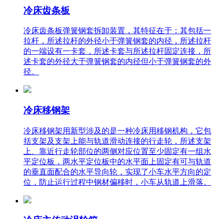
冷床齿条板
冷床齿条板弹簧钢套拆卸装置，其特征在于：其包括一
拉杆，所述拉杆的外径小于弹簧钢套的内径，所述拉杆
的一端设有一卡套，所述卡套与所述拉杆固定连接，所
述卡套的外径大于弹簧钢套的内径但小于弹簧钢套的外
径。
冷床移钢架
冷床移钢架用新型涉及的是一种冷床用移钢机构，它包
括支架及支架上能与轨道滑动连接的行走轮，所述支架
上、靠近行走轮部位的两侧对应位置至少固定有一组水
平定位板，两水平定位板中的水平面上固定有可与轨道
的垂直面配合的水平导向轮，实现了小车水平方向的定
位，防止运行过程中钢材偏移时，小车从轨道上滑落。