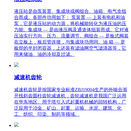
液压站是由泵装置、集成块或阀组合、油箱、电气盒组
合而成。各部件功用如下： 泵装置 — 上装有电机和油
泵，它是液压站的动力源，将机械能转化为液压油的压
力能。集成块 — 是由液压阀及通道体组装而成。它对液
压油实行方向、压力、流量调节。阀组合 — 是板式阀装
在立板上，板后管连接，与集成块功用同。油 箱 — 是
板焊的半封闭容器，上还装有滤油网空气滤清器等，它
用来储油、油的冷却及过滤。
减速机齿轮
减速机齿轮是按国家专业标准ZBJ19004生产的外啮合渐
开线斜齿圆柱齿轮减速机，齿轮减速机是我国广泛运用
在华东地区、用于塔引入式起重机机械的回转机构，广
泛应用于冶金、矿山、起重、运输、水泥、建筑、化
工、纺织、印染、制药等领域。