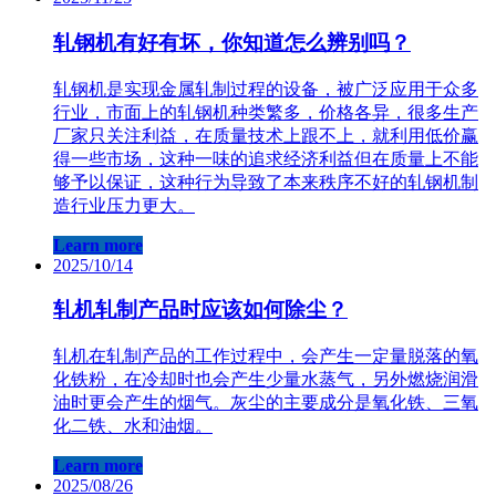
轧钢机有好有坏，你知道怎么辨别吗？
轧钢​机是实现金属轧制过程的设备，被广泛应用于众多
行业，市面上的轧钢机种类繁多，价格各异，很多生产
厂家只关注利益，在质量技术上跟不上，就利用低价赢
得一些市场，这种一味的追求经济利益但在质量上不能
够予以保证，这种行为导致了本来秩序不好的轧钢机制
造行业压力更大。
Learn more
2025/10/14
轧​机轧制产品时应该如何除尘？
轧​机在轧制产品的工作过程中，会产生一定量脱落的氧
化铁粉，在冷却时也会产生少量水蒸气，另外燃烧润滑
油时更会产生的烟气。灰尘的主要成分是氧化铁、三氧
化二铁、水和油烟。
Learn more
2025/08/26