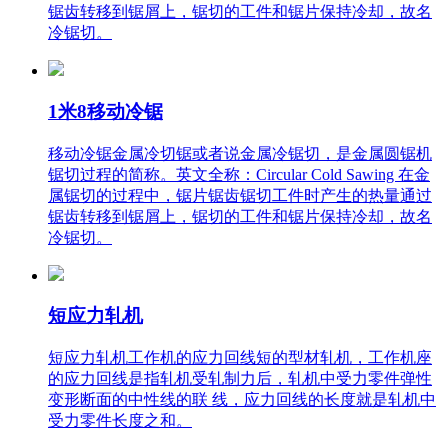
锯齿转移到锯屑上，锯切的工件和锯片保持冷却，故名
冷锯切。
1米8移动冷锯
移动冷锯金属冷切锯或者说金属冷锯切，是金属圆锯机
锯切过程的简称。英文全称：Circular Cold Sawing 在金
属锯切的过程中，锯片锯齿锯切工件时产生的热量通过
锯齿转移到锯屑上，锯切的工件和锯片保持冷却，故名
冷锯切。
短应力轧机
短应力轧机工作机的应力回线短的型材轧机，工作机座
的应力回线是指轧机受轧制力后，轧机中受力零件弹性
变形断面的中性线的联 线，应力回线的长度就是轧机中
受力零件长度之和。