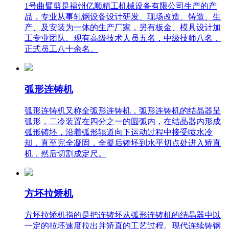
1号曲臂剪是福州亿顺精工机械设备有限公司生产的产
品，专业从事轧钢设备设计研发、现场改造、铸造、生
产、及安装为一体的生产厂家，另有板金、模具设计加
工专业团队。现有高级技术人员五名，中级技师八名，
正式员工八十余名。
弧形连铸机
弧形连铸机又称全弧形连铸机，弧形连铸机的结晶器呈
弧形，二冷装置在四分之一的圆弧内，在结晶器内形成
弧形铸坯，沿着弧形辊道向下运动过程中接受喷水冷
却，直至完全凝固，全凝后铸坯到水平切点处进入矫直
机，然后切割成定尺。
方坯拉矫机
方坯拉矫机指的是把连铸坯从弧形连铸机的结晶器中以
一定的拉坯速度拉出并矫直的工艺过程。现代连续铸钢