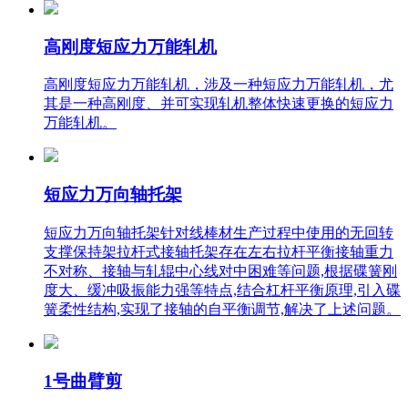
高刚度短应力万能轧机
高刚度短应力万能轧机，涉及一种短应力万能轧机，尤
其是一种高刚度、并可实现轧机整体快速更换的短应力
万能轧机。
短应力万向轴托架
短应力万向轴托架针对线棒材生产过程中使用的无回转
支撑保持架拉杆式接轴托架存在左右拉杆平衡接轴重力
不对称、接轴与轧辊中心线对中困难等问题,根据碟簧刚
度大、缓冲吸振能力强等特点,结合杠杆平衡原理,引入碟
簧柔性结构,实现了接轴的自平衡调节,解决了上述问题。
1号曲臂剪