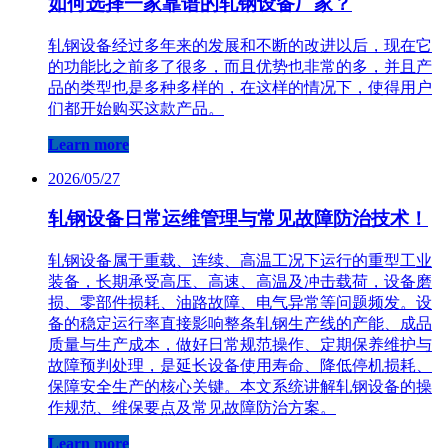
如何选择一家靠谱的轧钢设备厂家？
轧钢设备经过多年来的发展和不断的改进以后，现在它
的功能比之前多了很多，而且优势也非常的多，并且产
品的类型也是多种多样的，在这样的情况下，使得用户
们都开始购买这款产品。
Learn more
2026/05/27
轧钢设备日常运维管理与常见故障防治技术！
轧钢设备属于重载、连续、高温工况下运行的重型工业
装备，长期承受高压、高速、高温及冲击载荷，设备磨
损、零部件损耗、油路故障、电气异常等问题频发。设
备的稳定运行率直接影响整条轧钢生产线的产能、成品
质量与生产成本，做好日常规范操作、定期保养维护与
故障预判处理，是延长设备使用寿命、降低停机损耗、
保障安全生产的核心关键。本文系统讲解轧钢设备的操
作规范、维保要点及常见故障防治方案。
Learn more