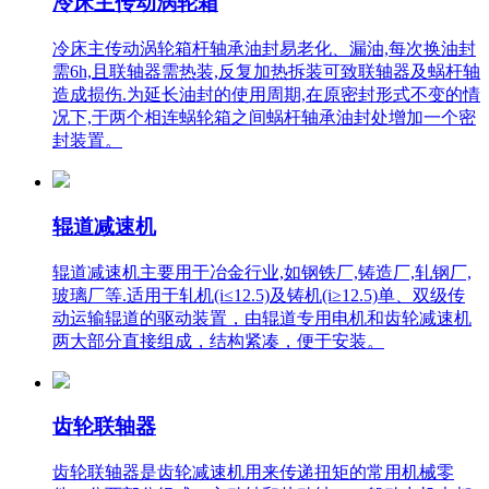
冷床主传动涡轮箱
冷床主传动涡轮箱杆轴承油封易老化、漏油,每次换油封
需6h,且联轴器需热装,反复加热拆装可致联轴器及蜗杆轴
造成损伤.为延长油封的使用周期,在原密封形式不变的情
况下,于两个相连蜗轮箱之间蜗杆轴承油封处增加一个密
封装置。
辊道减速机
辊道减速机主要用于冶金行业,如钢铁厂,铸造厂,轧钢厂,
玻璃厂等.适用于轧机(i≤12.5)及铸机(i≥12.5)单、双级传
动运输辊道的驱动装置，由辊道专用电机和齿轮减速机
两大部分直接组成，结构紧凑，便于安装。
齿轮联轴器
齿轮联轴器是齿轮减速机用来传递扭矩的常用机械零